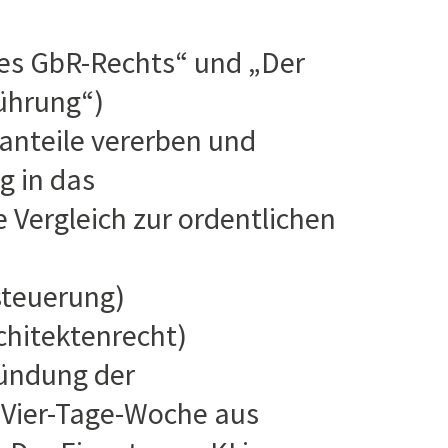
es GbR-Rechts“ und „Der
ührung“)
anteile vererben und
g in das
 Vergleich zur ordentlichen
teuerung)
chitektenrecht)
ündung der
 Vier-Tage-Woche aus