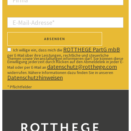
ROTTHEGE PartG mbB
Ich willige ein, dass mich die
per E-Mail über ihre Leistungen, rechtliche und steuerliche
Themen sowie Veranstaltungen informieren darf. Sie können diese
Einwilligung jederzeit durch Klicken auf den Abmeldelink in jeder E-
datenschutz@rotthege.com
Mail oder per E-Mail an
widerrufen. Nähere Informationen dazu finden Sie in unseren
Datenschutzhinweisen
* Pflichtfelder